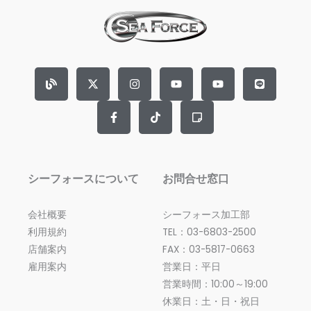
B
X
F
I
T
Y
S
Y
L
l
-
a
n
i
o
t
o
i
o
t
c
s
k
u
i
u
n
g
w
e
t
t
t
c
t
e
i
b
a
o
u
k
u
t
o
g
k
b
y
b
t
o
r
e
-
e
e
k
a
n
r
-
m
o
f
t
e
シーフォースについて
お問合せ窓口
会社概要
シーフォース加工部
利用規約
TEL：03-6803-2500
店舗案内
FAX：03-5817-0663
雇用案内
営業日：平日
営業時間：10:00～19:00
休業日：土・日・祝日