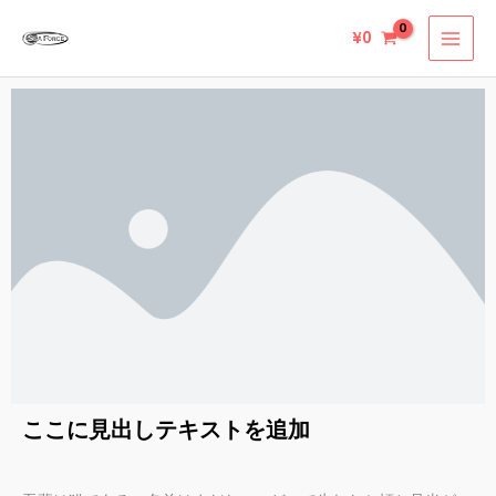
内
¥
0
容
を
ス
キ
ッ
プ
ここに見出しテキストを追加