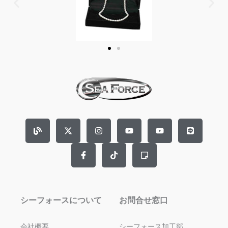
B
X
F
I
T
Y
S
Y
L
l
-
a
n
i
o
t
o
i
o
t
c
s
k
u
i
u
n
g
w
e
t
t
t
c
t
e
i
b
a
o
u
k
u
t
o
g
k
b
y
b
t
o
r
e
-
e
e
k
a
n
r
-
m
o
f
t
e
シーフォースについて
お問合せ窓口
会社概要
シーフォース加工部