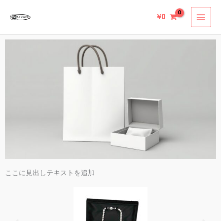
内
¥
0
容
を
ス
キ
ッ
プ
ここに見出しテキストを追加