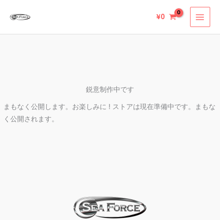
内
¥
0
容
を
ス
キ
ッ
プ
鋭意制作中です
まもなく公開します。お楽しみに ! ストアは現在準備中です。まもな
く公開されます。