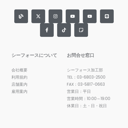
B
X
F
I
T
Y
S
Y
L
l
-
a
n
i
o
t
o
i
o
t
c
s
k
u
i
u
n
g
w
e
t
t
t
c
t
e
i
b
a
o
u
k
u
t
o
g
k
b
y
b
t
o
r
e
-
e
e
k
a
n
r
-
m
o
f
t
e
シーフォースについて
お問合せ窓口
会社概要
シーフォース加工部
利用規約
TEL：03-6803-2500
店舗案内
FAX：03-5817-0663
雇用案内
営業日：平日
営業時間：10:00～19:00
休業日：土・日・祝日