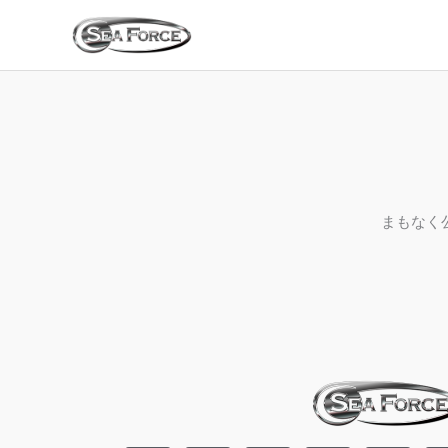
内
容
を
ス
キ
ッ
プ
まもなく