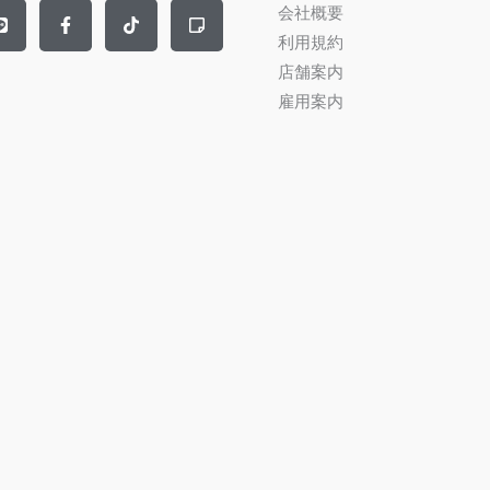
L
F
T
S
会社概要
i
a
i
t
n
c
k
i
利用規約
e
e
t
c
店舗案内
b
o
k
o
k
y
雇用案内
o
-
k
n
-
o
f
t
e