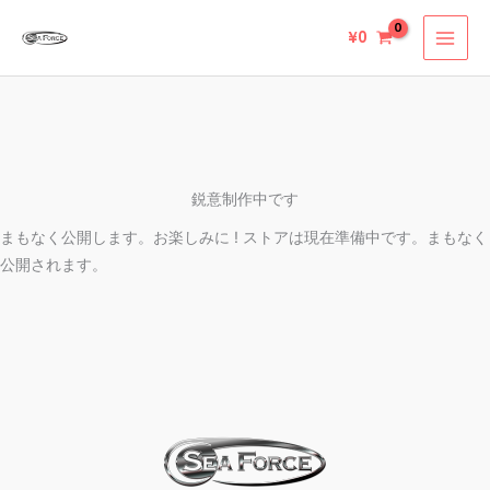
内
¥
0
容
を
ス
キ
ッ
プ
鋭意制作中です
まもなく公開します。お楽しみに ! ストアは現在準備中です。まもなく
公開されます。