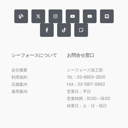
B
X
F
I
T
Y
S
Y
L
l
-
a
n
i
o
t
o
i
o
t
c
s
k
u
i
u
n
g
w
e
t
t
t
c
t
e
i
b
a
o
u
k
u
t
o
g
k
b
y
b
t
o
r
e
-
e
e
k
a
n
r
-
m
o
f
t
e
シーフォースについて
お問合せ窓口
会社概要
シーフォース加工部
利用規約
TEL：03-6803-2500
店舗案内
FAX：03-5817-0663
雇用案内
営業日：平日
営業時間：10:00～19:00
休業日：土・日・祝日