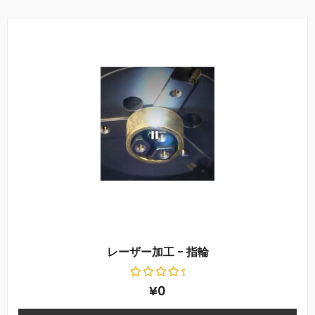
レーザー加工 - 指輪
5
¥
0
段
階