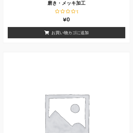
磨き・メッキ加工
5
¥
0
段
階
中
お買い物カゴに追加
0
の
評
価