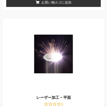
中
お買い物カゴに追加
0
の
評
価
レーザー加工 - 平面