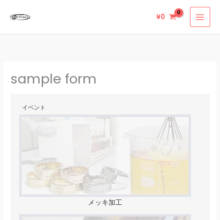
内
¥
0
容
を
ス
キ
ッ
sample form
プ
イベント
メッキ加工