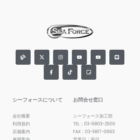
B
X
F
I
T
Y
S
Y
L
l
-
a
n
i
o
t
o
i
o
t
c
s
k
u
i
u
n
g
w
e
t
t
t
c
t
e
i
b
a
o
u
k
u
t
o
g
k
b
y
b
t
o
r
e
-
e
e
k
a
n
r
-
m
o
f
t
e
シーフォースについて
お問合せ窓口
会社概要
シーフォース加工部
利用規約
TEL：03-6803-2500
店舗案内
FAX：03-5817-0663
雇用案内
営業日：平日