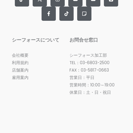
g
w
e
t
t
t
c
t
e
i
b
a
o
u
k
u
t
o
g
k
b
y
b
t
o
r
e
-
e
e
k
a
n
r
-
m
o
f
t
e
シーフォースについて
お問合せ窓口
会社概要
シーフォース加工部
利用規約
TEL：03-6803-2500
店舗案内
FAX：03-5817-0663
雇用案内
営業日：平日
営業時間：10:00～19:00
休業日：土・日・祝日