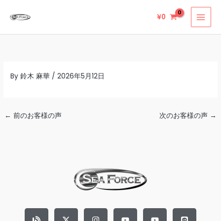
内
¥
0
容
を
ス
キ
ッ
By
鈴木 麻華
/
2026年5月12日
プ
←
前のお客様の声
次のお客様の声
→
B
X
F
I
T
Y
S
Y
L
l
-
a
n
i
o
t
o
i
o
t
c
s
k
u
i
u
n